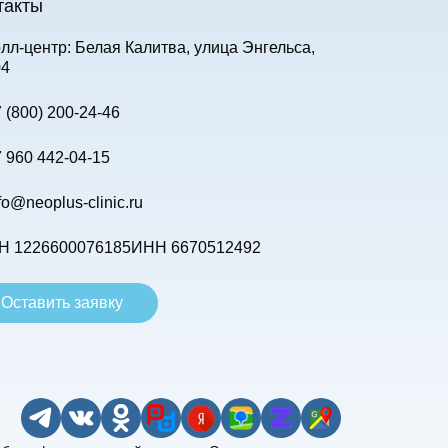
такты
олл-центр:
Белая Калитва, улица Энгельса,
04
 (800) 200-24-46
 960 442-04-15
fo@neoplus-clinic.ru
Н 1226600076185
ИНН 6670512492
Оставить заявку