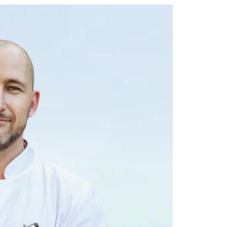
платную
со специалистом
нут