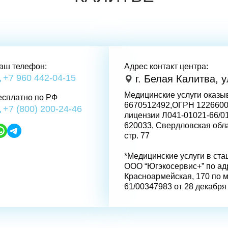
аш телефон:
Адрес контакт центра:
+7 960 442-04-15
г. Белая Калитва, 
Медицинские услуги ока
есплатно по РФ
6670512492,ОГРН 1226600
+7 (800) 200-24-46
лицензии Л041-01021-66/01
620033, Свердловская обла
стр. 77
*Медицинские услуги в ст
ООО “Югэкосервис+” по адр
Краснoармейская, 170 по 
61/00347983 от 28 декабря 