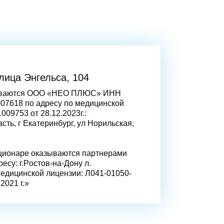
улица Энгельса, 104
зываются ООО «НЕО ПЛЮС» ИНН
07618 по адресу по медицинской
009753 от 28.12.2023г.:
сть, г Екaтеринбург, ул Норильская,
ационаре оказываются партнерами
есу: г.Рoстов-на-Дону л.
медицинской лицензии: Л041-01050-
2021 г.»