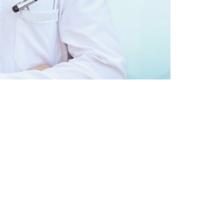
ь
ь
, Вы даёте своё
льных данных